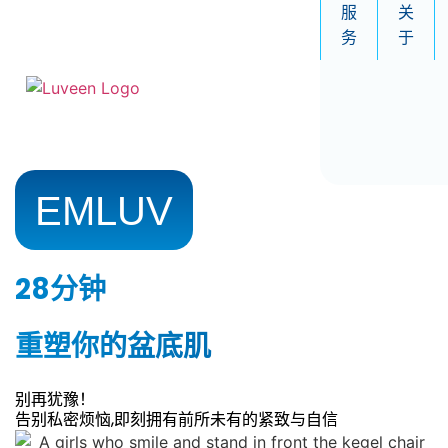
服
关
务
于
EMLUV
28分钟
重塑你的盆底肌
别再犹豫！
告别私密烦恼,即刻拥有前所未有的紧致与自信