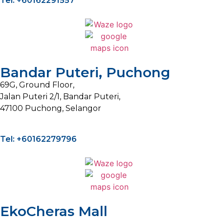
Tel: +60162291557
Bandar Puteri, Puchong
69G, Ground Floor,
Jalan Puteri 2/1, Bandar Puteri,
47100 Puchong, Selangor
Tel: +60162279796
EkoCheras Mall