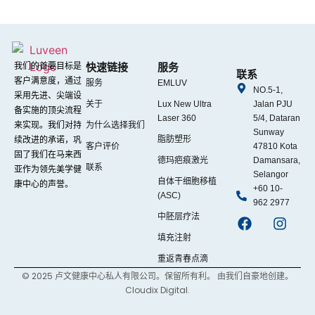
我们的首要目标是
快速链接
服务
联系
客户满意度，通过
服务
EMLUV
NO.5-1,
采用先进、尖端设
关于
Lux New Ultra
Jalan PJU
备实施的顶尖流程
Laser 360
5/4, Dataran
来实现。我们对持
为什么选择我们
Sunway
脂肪塑形
续改进的承诺，巩
客户评价
47810 Kota
固了我们在马来西
德玛疤痕激光
Damansara,
联系
亚作为领先美学健
Selangor
自体干细胞移植
康中心的声誉。
+60 10-
(ASC)
962 2977
中胚层疗法
填充注射
重返青春点滴
© 2025 卢文健康中心私人有限公司。保留所有利。 由我们自豪地创建。
Cloudix Digital.